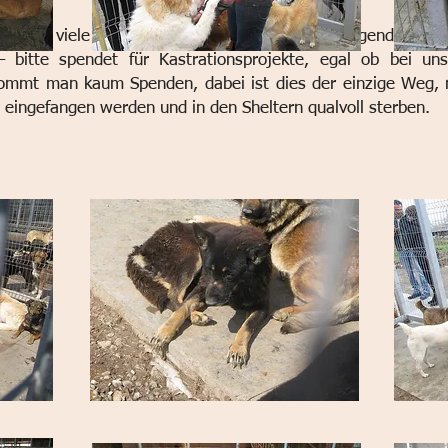
r enorm viele Hunde gesehen. Auch sie werden irgendwann hie
– bitte spendet für Kastrationsprojekte, egal ob bei un
ommt man kaum Spenden, dabei ist dies der einzige Weg, n
 eingefangen werden und in den Sheltern qualvoll sterben.