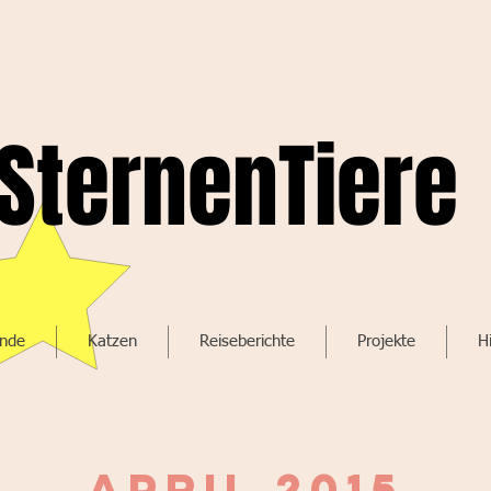
SternenTiere
nde
Katzen
Reiseberichte
Projekte
Hi
April 2015