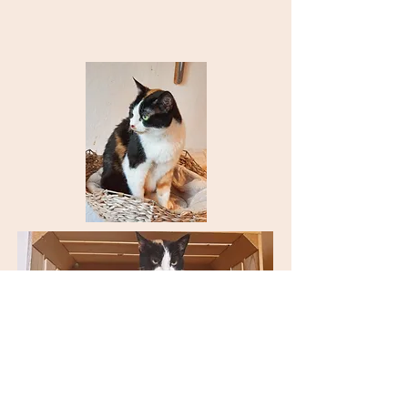
Alle unsere Katzen sind Leukose getestet, gechipt,